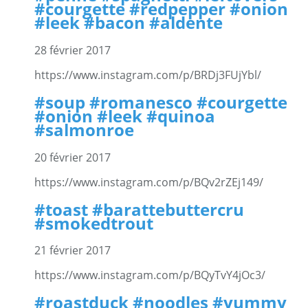
#courgette #redpepper #onion
#leek #bacon #aldente
28 février 2017
https://www.instagram.com/p/BRDj3FUjYbl/
#soup #romanesco #courgette
#onion #leek #quinoa
#salmonroe
20 février 2017
https://www.instagram.com/p/BQv2rZEj149/
#toast #barattebuttercru
#smokedtrout
21 février 2017
https://www.instagram.com/p/BQyTvY4jOc3/
#roastduck #noodles #yummy