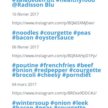
@Radisson Blu
16 février 2017
https://www.instagram.com/p/BQk6SXMjEwv/
#noodles #courgette #peas
#bacon #oystersauce
06 février 2017
https://www.instagram.com/p/BQK6AHpD1Pp/
#poutine #frenchfries #beef
#onion #redpepper #courgette
#brocoli #cheesy #porndiet
04 mars 2017
https://www.instagram.com/p/BROse9DDC4U/
#wintersoup #onion #leek
#bacon #peas #courgette