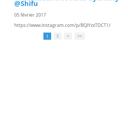
@Shifu
05 février 2017
https://www.instagram.com/p/BQIYzxTDCT1/
1
2
>
>>