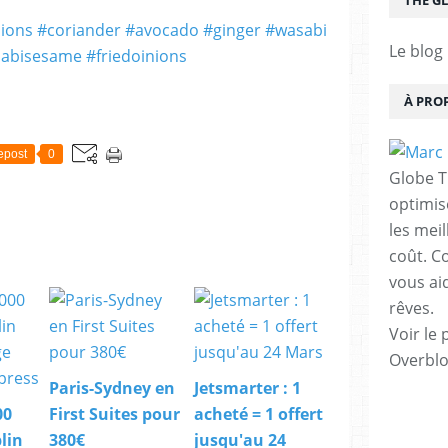
THE G
Le blog
À PRO
epost
0
Globe T
optimis
les mei
coût. C
vous ai
rêves.
Voir le 
Overbl
Paris-Sydney en
Jetsmarter : 1
00
First Suites pour
acheté = 1 offert
lin
380€
jusqu'au 24