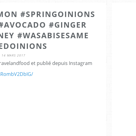
LMON #SPRINGOINIONS
#AVOCADO #GINGER
NEY #WASABISESAME
IEDOINIONS
14 MARS 2017
travelandfood et publié depuis Instagram
/BRombV2DbIG/