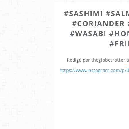
#SASHIMI #SA
#CORIANDER 
#WASABI #HO
#FR
Rédigé par theglobetrotter.
https://www.instagram.com/p