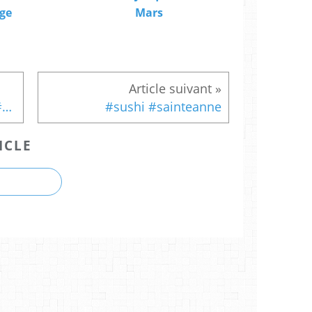
ge
Mars
#breakfast #summertime #baiedesanges #angelsbay
#sushi #sainteanne
ICLE